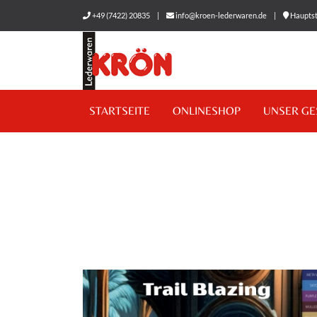
+49 (7422) 20835
|
info@kroen-lederwaren.de
|
Hauptst
STARTSEITE
ONLINESHOP
UNSER GE