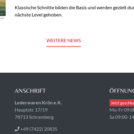
Klassische Schnitte bilden die Basis und werden gezielt 
nächste Level gehoben.
WEITERE NEWS
ANSCHRIFT
ÖFFNUNG
Lederwaren Krön e.K.
Jetzt geschlo
Hauptstr. 17/19
Mo-Fr 09:0
78713 Schramberg
Sa 09:00-1
+49 (7422) 20835