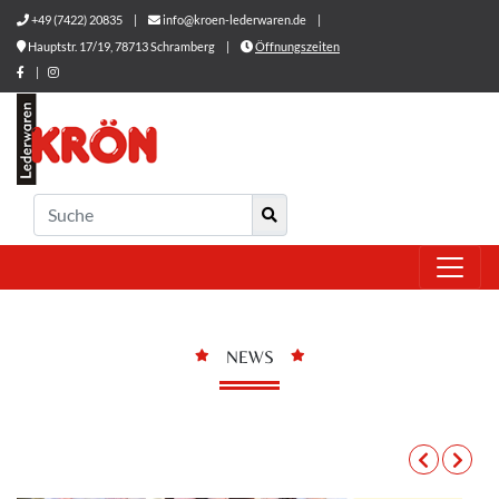
+49 (7422) 20835
|
info@kroen-lederwaren.de
|
Hauptstr. 17/19, 78713 Schramberg
|
Öffnungszeiten
|
NEWS