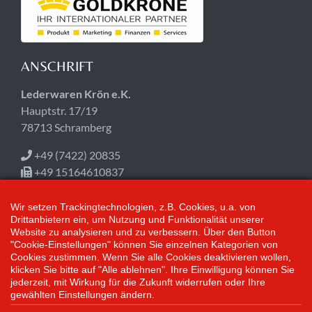
ANSCHRIFT
Lederwaren Krön e.K.
Hauptstr. 17/19
78713 Schramberg
+49 (7422) 20835
+49 15164610837
info@kroen-lederwaren.de
Wir setzen Trackingtechnologien, z.B. Cookies, u.a. von
ÖFFNUNGSZEITEN
Drittanbietern ein, um Nutzung und Funktionalität unserer
Website zu analysieren und zu verbessern. Über den Button
"Cookie-Einstellungen" können Sie einzelnen Kategorien von
Jetzt geschlossen!
Cookies zustimmen. Wenn Sie alle Cookies deaktivieren wollen,
Mo-Fr 09:00-12:30, 14:30-18:00
klicken Sie bitte auf "Alle ablehnen". Ihre Einwilligung können Sie
Sa 09:00-14:00
jederzeit, mit Wirkung für die Zukunft widerrufen oder Ihre
gewählten Einstellungen ändern.
*Alle Preisangaben gelten inklusive gesetzlichen MwSt. und bei