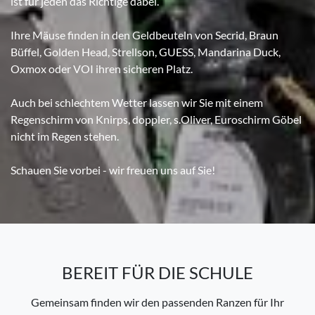
ist für jeden das Richtige dabei.
Ihre Mäuse finden in den Geldbeuteln von Secrid, Braun
Büffel, Golden Head, Strellson, GUESS, Mandarina Duck,
Oxmox oder VOI ihren sicheren Platz.
Auch bei schlechtem Wetter lassen wir Sie mit einem
Regenschirm von Knirps, doppler, s.Oliver, Euroschirm Göbel
nicht im Regen stehen.
Schauen Sie vorbei - wir freuen uns auf Sie!
BEREIT FÜR DIE SCHULE
Gemeinsam finden wir den passenden Ranzen für Ihr