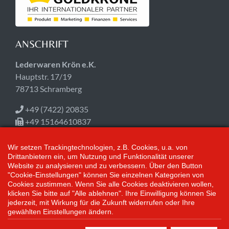
ANSCHRIFT
Lederwaren Krön e.K.
Hauptstr. 17/19
78713 Schramberg
+49 (7422) 20835
+49 15164610837
info@kroen-lederwaren.de
Wir setzen Trackingtechnologien, z.B. Cookies, u.a. von
ÖFFNUNGSZEITEN
Drittanbietern ein, um Nutzung und Funktionalität unserer
Website zu analysieren und zu verbessern. Über den Button
"Cookie-Einstellungen" können Sie einzelnen Kategorien von
Jetzt geschlossen!
Cookies zustimmen. Wenn Sie alle Cookies deaktivieren wollen,
Mo-Fr 09:00-12:30, 14:30-18:00
klicken Sie bitte auf "Alle ablehnen". Ihre Einwilligung können Sie
Sa 09:00-14:00
jederzeit, mit Wirkung für die Zukunft widerrufen oder Ihre
gewählten Einstellungen ändern.
*Alle Preisangaben gelten inklusive gesetzlichen MwSt. und bei