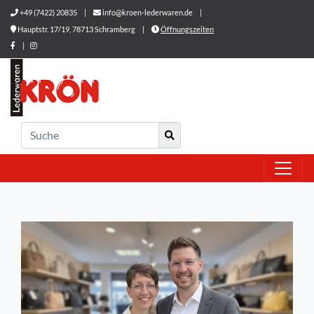
+49 (7422) 20835
|
info@kroen-lederwaren.de
|
Hauptstr. 17/19, 78713 Schramberg
|
Öffnungszeiten
|