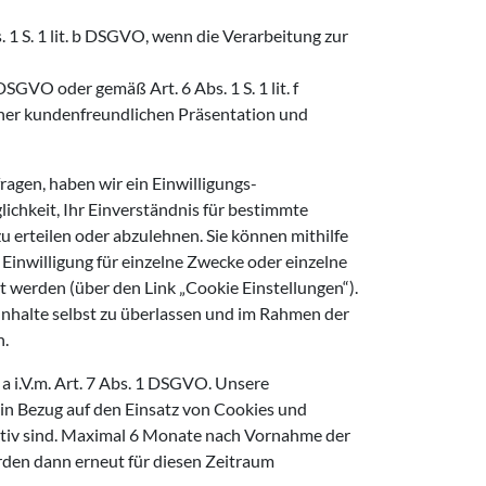
1 S. 1 lit. b DSGVO, wenn die Verarbeitung zur
DSGVO oder gemäß Art. 6 Abs. 1 S. 1 lit. f
iner kundenfreundlichen Präsentation und
agen, haben wir ein Einwilligungs-
chkeit, Ihr Einverständnis für bestimmte
u erteilen oder abzulehnen. Sie können mithilfe
Einwilligung für einzelne Zwecke oder einzelne
werden (über den Link „Cookie Einstellungen“).
Inhalte selbst zu überlassen und im Rahmen der
n.
t. a i.V.m. Art. 7 Abs. 1 DSGVO. Unsere
 in Bezug auf den Einsatz von Cookies und
aktiv sind. Maximal 6 Monate nach Vornahme der
erden dann erneut für diesen Zeitraum