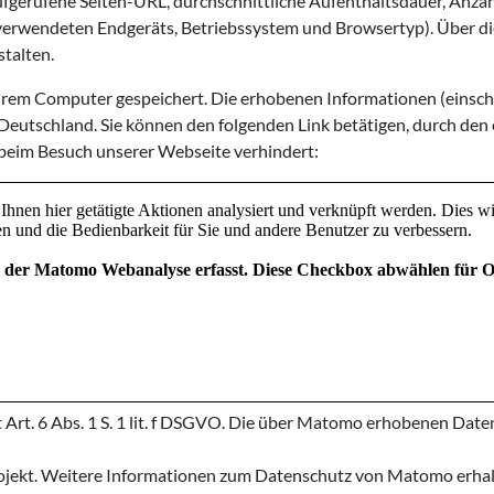
aufgerufene Seiten-URL, durchschnittliche Aufenthaltsdauer, Anza
 verwendeten Endgeräts, Betriebssystem und Browsertyp). Über d
stalten.
hrem Computer gespeichert. Die erhobenen Informationen (einschl
 Deutschland. Sie können den folgenden Link betätigen, durch den 
beim Besuch unserer Webseite verhindert:
 Art. 6 Abs. 1 S. 1 lit. f DSGVO. Die über Matomo erhobenen Dat
ekt. Weitere Informationen zum Datenschutz von Matomo erhal