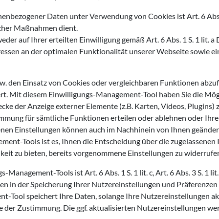
nenbezogener Daten unter Verwendung von Cookies ist Art. 6 Abs. 
icher Maßnahmen dient.
er auf Ihrer erteilten Einwilligung gemäß Art. 6 Abs. 1 S. 1 lit. a 
ssen an der optimalen Funktionalität unserer Webseite sowie e
w. den Einsatz von Cookies oder vergleichbaren Funktionen abzufr
t. Mit diesem Einwilligungs-Management-Tool haben Sie die Mögli
ke der Anzeige externer Elemente (z.B. Karten, Videos, Plugins) z
mung für sämtliche Funktionen erteilen oder ablehnen oder Ihre 
nen Einstellungen können auch im Nachhinein von Ihnen geändert 
ent-Tools ist es, Ihnen die Entscheidung über die zugelassenen 
eit zu bieten, bereits vorgenommene Einstellungen zu widerrufe
Management-Tools ist Art. 6 Abs. 1 S. 1 lit. c, Art. 6 Abs. 3 S. 1 li
gen in der Speicherung Ihrer Nutzereinstellungen und Präferenzen
t-Tool speichert Ihre Daten, solange Ihre Nutzereinstellungen 
e der Zustimmung. Die ggf. aktualisierten Nutzereinstellungen w