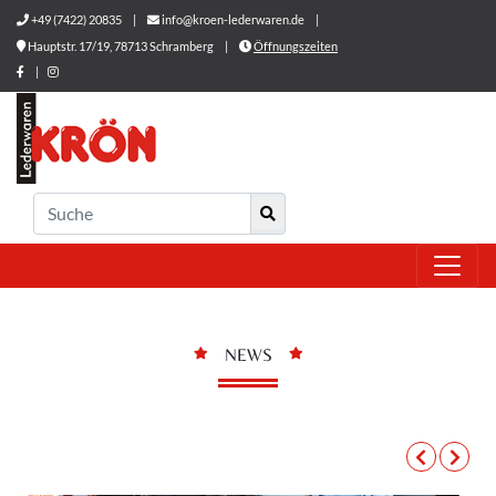
+49 (7422) 20835
|
info@kroen-lederwaren.de
|
Hauptstr. 17/19, 78713 Schramberg
|
Öffnungszeiten
|
NEWS