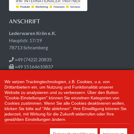
ANSCHRIFT
Lederwaren Krön e.K.
Hauptstr. 17/19
78713 Schramberg
+49 (7422) 20835
+49 15164610837
info@kroen-lederwaren.de
Wir setzen Trackingtechnologien, z.B. Cookies, u.a. von
ÖFFNUNGSZEITEN
Drittanbietern ein, um Nutzung und Funktionalität unserer
Website zu analysieren und zu verbessern. Über den Button
"Cookie-Einstellungen" können Sie einzelnen Kategorien von
Jetzt geschlossen!
Cookies zustimmen. Wenn Sie alle Cookies deaktivieren wollen,
Mo-Fr 09:00-12:30, 14:30-18:00
klicken Sie bitte auf "Alle ablehnen". Ihre Einwilligung können Sie
Sa 09:00-14:00
jederzeit, mit Wirkung für die Zukunft widerrufen oder Ihre
gewählten Einstellungen ändern.
*Alle Preisangaben gelten inklusive gesetzlichen MwSt. und bei
Selbstabholung.